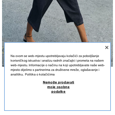
Na ovom se web-mjestu upotrebljavaju kolačići za poboljšanje
korisničkog iskustva i analizu radnih značajki i prometa na našem
web-mjestu. Informacije o načinu na koji upotrebljavate naše web-
mjesto dijelimo s partnerima za društvene mreže, oglašavanje i
analitiku.
Politika o kolačićima
OPIS
SASTAV
MJERE
Nemojte prodavati
moje osobne
KOŠULJA S CVJETNIM UZORKOM I PRUGAMA
Visina modela: 177 cm
podatke
55,50 KM
-72%
15,50 KM
Košulja s preklopnim ovratnikom i rukavima ispod lakta. Kopčanje
15,5
gumbima sprijeda.
SLIČNI PROIZVODI
PLAVA / BIJELA
3564/076/044
NEMA NA ZALIHI