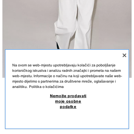
Na ovom se web-mjestu upotrebljavaju kolačići za poboljšanje
korisničkog iskustva i analizu radnih značajki i prometa na našem
web-mjestu. Informacije o načinu na koji upotrebljavate naše web-
mjesto dijelimo s partnerima za društvene mreže, oglašavanje i
analitiku.
Politika o kolačićima
OPIS
SASTAV
MJERE
Nemojte prodavati
moje osobne
KOŠULJA NA PRUGE S UZICAMA ZW COLLECTION
Visina modela: 176 cm
podatke
59,50 KM
-73%
15,50 KM
ZARA WOMAN COLLECTION
15,5
SLIČNI PROIZVODI
Košulja izrađena od pređe s viskozom. Preklopni ovratnik i dugi rukav s
NEMA NA ZALIHI
PLAVA / BIJELA
5344/004/044
manžetama. Podesivi donji rub s uzicama. Kopčanje sprijeda gumbima