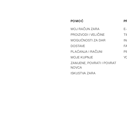
POMOĆ
P
MOJ RAČUN ZARA
E
PROIZVODI I VELIČINE
T
MOGUĆNOSTI ZA DAR
I
DOSTAVE
F
PLAĆANJA I RAČUNI
P
MOJE KUPNJE
Y
ZAMJENE, POVRATI I POVRAT
NOVCA
ISKUSTVA ZARA