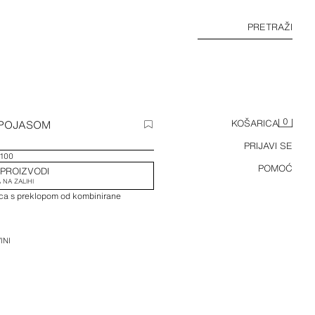
PRETRAŽI
0
 POJASOM
KOŠARICA
PRIJAVI SE
100
POMOĆ
 PROIZVODI
 NA ZALIHI
ica s preklopom od kombinirane
INI