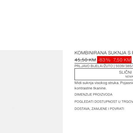
KOMBINIRANA SUKNJA S
45,50 KM
-83%
7,50 KM
PRLJAVO BIJELA/ŽUTO
5039/385/
SLIČNI
NEMA
Midi suknja visokog struka. Pojasn
kontrastne tkanine.
DIMENZIJE PROIZVODA
POGLEDATI DOSTUPNOST U TRGOV
DOSTAVA, ZAMJENE I POVRATI