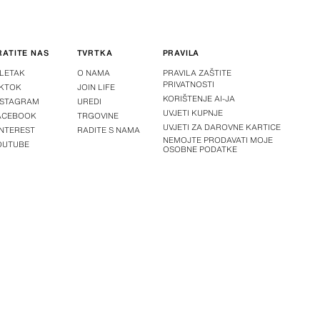
RATITE NAS
TVRTKA
PRAVILA
-LETAK
O NAMA
PRAVILA ZAŠTITE
PRIVATNOSTI
IKTOK
JOIN LIFE
KORIŠTENJE AI-JA
NSTAGRAM
UREDI
UVJETI KUPNJE
ACEBOOK
TRGOVINE
UVJETI ZA DAROVNE KARTICE
INTEREST
RADITE S NAMA
NEMOJTE PRODAVATI MOJE
OUTUBE
OSOBNE PODATKE