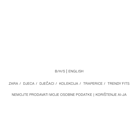
B/H/S
ENGLISH
ZARA
/
DJECA
/
DJEČACI
/
KOLEKCIJA
/
TRAPERICE
/
TRENDY FITS
NEMOJTE PRODAVATI MOJE OSOBNE PODATKE
KORIŠTENJE AI-JA