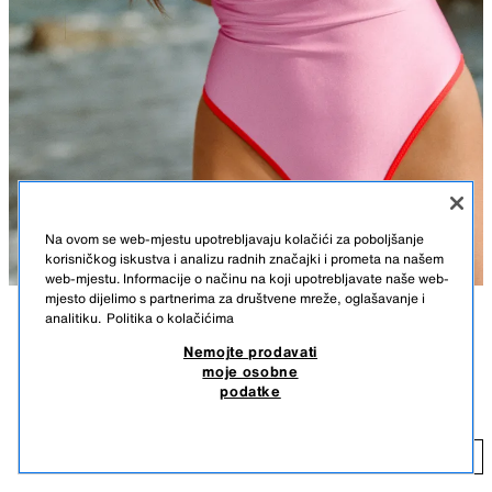
Na ovom se web-mjestu upotrebljavaju kolačići za poboljšanje
korisničkog iskustva i analizu radnih značajki i prometa na našem
web-mjestu. Informacije o načinu na koji upotrebljavate naše web-
mjesto dijelimo s partnerima za društvene mreže, oglašavanje i
analitiku.
Politika o kolačićima
OPIS
SASTAV
MJERE
Nemojte prodavati
JEDNODIJELNI KUPAĆI KOSTIM S KONTRASTNIM
moje osobne
Jednodijelni kupaći kostim s V-izrezom. Tanje kontrastne naramenice
TRAKAMA
podatke
križaju se straga i prilagođavaju vezanjem. Podstava.
59,50 KM
RUŽIČASTA
2856/211/620
59
DODAJ