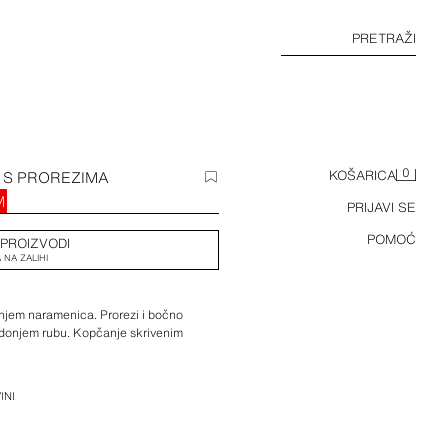
PRETRAŽI
0
A S PROREZIMA
KOŠARICA
M
PRIJAVI SE
POMOĆ
 PROIZVODI
 NA ZALIHI
anjem naramenica. Prorezi i bočno
a donjem rubu. Kopčanje skrivenim
INI