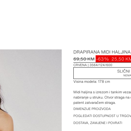
DRAPIRANA MIDI HALJIN
69,50 KM
-63%
25,50 K
CRVENA
3564/124/600
SLIČNI
NEMA
Visina modela: 178 cm
Midi haljina s izrezom i tankim vez
nabiranje u struku. Otvor straga n
patent zatvaračem straga.
DIMENZIJE PROIZVODA
POGLEDATI DOSTUPNOST U TRGOV
DOSTAVA, ZAMJENE I POVRATI