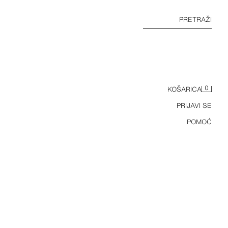
PRETRAŽI
0
KOŠARICA
PRIJAVI SE
POMOĆ
S PERSONALIZIRANIM UZORKOM
ZGLEDA