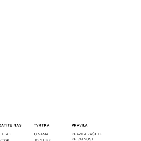
RATITE NAS
TVRTKA
PRAVILA
-LETAK
O NAMA
PRAVILA ZAŠTITE
PRIVATNOSTI
IKTOK
JOIN LIFE