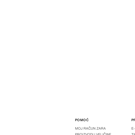
POMOĆ
P
MOJ RAČUN ZARA
E
PROIZVODI I VELIČINE
T