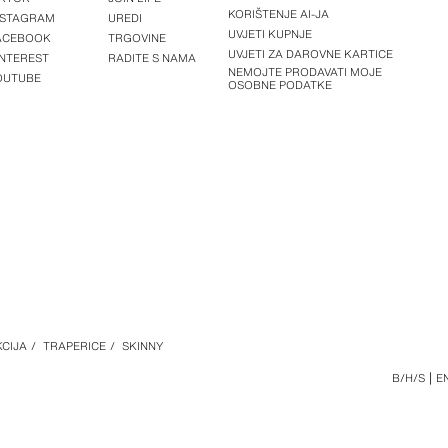
KORIŠTENJE AI-JA
NSTAGRAM
UREDI
UVJETI KUPNJE
ACEBOOK
TRGOVINE
UVJETI ZA DAROVNE KARTICE
INTEREST
RADITE S NAMA
NEMOJTE PRODAVATI MOJE
OUTUBE
OSOBNE PODATKE
CIJA
/
TRAPERICE
/
SKINNY
B/H/S
E