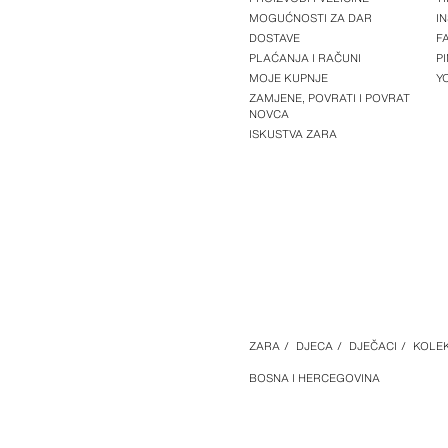
MOGUĆNOSTI ZA DAR
I
DOSTAVE
F
PLAĆANJA I RAČUNI
P
MOJE KUPNJE
Y
ZAMJENE, POVRATI I POVRAT
NOVCA
ISKUSTVA ZARA
ZARA
/
DJECA
/
DJEČACI
/
KOLEK
BOSNA I HERCEGOVINA