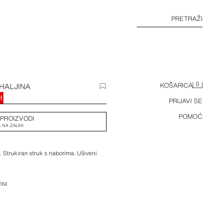
PRETRAŽI
0
 HALJINA
KOŠARICA
M
PRIJAVI SE
POMOĆ
 PROIZVODI
 NA ZALIHI
. Strukiran struk s naborima. Ušiveni
INI