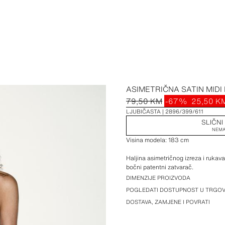
ASIMETRIČNA SATIN MIDI
79,50 KM
-67%
25,50 K
LJUBIČASTA
2896/399/611
SLIČNI
NEMA
Visina modela: 183 cm
Haljina asimetričnog izreza i rukava
bočni patentni zatvarač.
DIMENZIJE PROIZVODA
POGLEDATI DOSTUPNOST U TRGOV
DOSTAVA, ZAMJENE I POVRATI