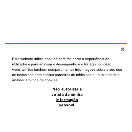
Este website utiliza cookies para melhorar a experiência do
utilizador e para analisar o desempenho e o tráfego no nosso
website. Nós também compartilhamos informações sobre o seu uso
do nosso site com nossos parceiros de mídia social, publicidade e
análise.
Política de cookies
PORTUGUÊS
ENGLISH
Não autorizar a
venda da minha
NÃO AUTORIZAR A VENDA DA MINHA INFORMAÇÃO PESSOAL.
informação
pessoal.
UTILIZAÇÃO DE IA
SUBSCREVER
CANCELAR SUBSCRIÇÃO