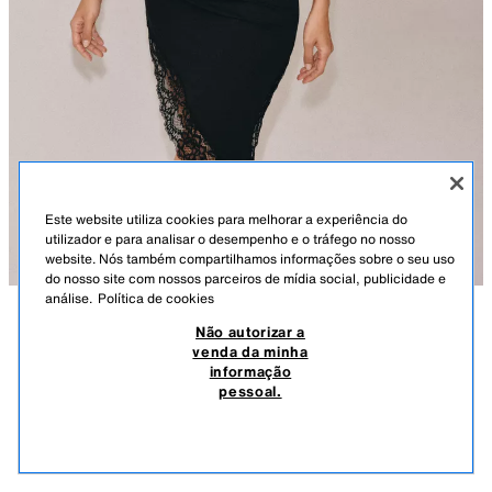
Este website utiliza cookies para melhorar a experiência do
utilizador e para analisar o desempenho e o tráfego no nosso
website. Nós também compartilhamos informações sobre o seu uso
do nosso site com nossos parceiros de mídia social, publicidade e
análise.
Política de cookies
Não autorizar a
DESCRIÇÃO
COMPOSIÇÃO
MEDIDAS
venda da minha
informação
VESTIDO CUT OUT COM RENDA
Altura do modelo: 178 cm
pessoal.
39,95 EUR
-49%
19,99 EUR
Vestido de decote assimétrico e manga comprida. Detalhe de aplicação
19,9
de renda a condizer. Cut out lateral. Bainha assimétrica com abertura.
VER SIMILARES
PRETO
1067/002/800
ESGOTADO