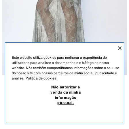
Este website utiliza cookies para melhorar a experiência do
utilizador e para analisar o desempenho e o tráfego no nosso
website. Nós também compartilhamos informações sobre o seu uso
do nosso site com nossos parceiros de mídia social, publicidade e
análise.
Política de cookies
Não autorizar a
DESCRIÇÃO
COMPOSIÇÃO
MEDIDAS
venda da minha
informação
VESTIDO ACETINADO RENDA ZW COLLECTION
Altura do modelo: 180 cm
pessoal.
79,95 EUR
-49%
39,99 EUR
ZARA WOMAN COLLECTION
39,9
VER SIMILARES
Vestido comprido de decote redondo e manga comprida. Detalhe de
ESGOTADO
CINZENTO
5919/133/802
aplicação de renda no mesmo tom. Fecho nas costas com abertura e