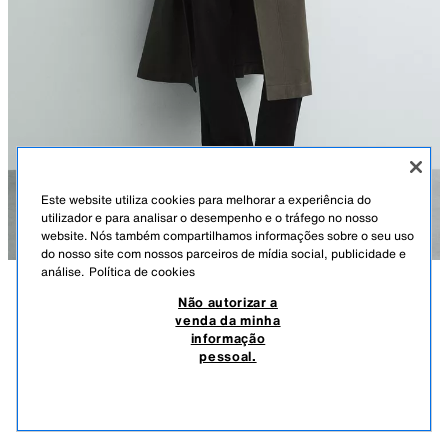
Este website utiliza cookies para melhorar a experiência do
utilizador e para analisar o desempenho e o tráfego no nosso
website. Nós também compartilhamos informações sobre o seu uso
do nosso site com nossos parceiros de mídia social, publicidade e
análise.
Política de cookies
Não autorizar a
DESCRIÇÃO
COMPOSIÇÃO
MEDIDAS
venda da minha
informação
TRENCH GOLA CONTRASTE
Altura do modelo: 186 cm
pessoal.
149,00 EUR
-59%
59,99 EUR
Trench relax fit confecionado em tecido compacto de algodão. Gola de
59,9
lapela combinada em contraste e manga comprida acabada em punho
VER SIMILARES
com detalhe de presilha. Bolsos de linha viva na anca e detalhe de bolso
ESGOTADO
VERDE-ESCURO
4263/617/529
interior. Cintura ajustável com cinto do mesmo tecido. Bainha ajustável