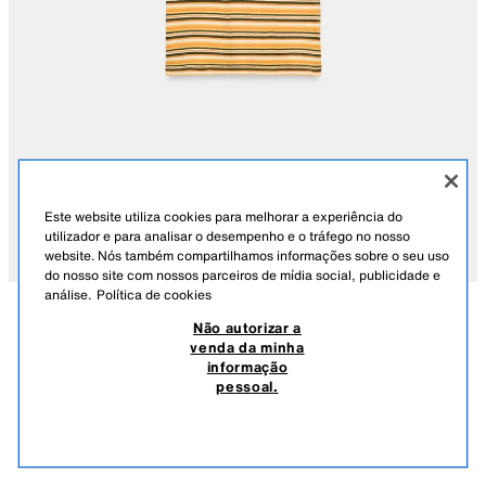
Este website utiliza cookies para melhorar a experiência do
utilizador e para analisar o desempenho e o tráfego no nosso
website. Nós também compartilhamos informações sobre o seu uso
do nosso site com nossos parceiros de mídia social, publicidade e
análise.
Política de cookies
Não autorizar a
DESCRIÇÃO
COMPOSIÇÃO
MEDIDAS
venda da minha
informação
T-SHIRT ÀS RISCAS COM DESTAQUES EM CONTRASTE
SLIM FIT - DECOTE REDONDO - CURTA - MANGA CURTA
pessoal.
15,95 EUR
-43%
8,99 EUR
T-shirt com tecido principal confecionado em 100% algodão. Decote
8,99
redondo e manga curta. Detalhe de destaques em contraste.
VER SIMILARES
AMARELO
0264/067/300
ESGOTADO