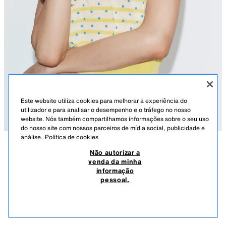
Este website utiliza cookies para melhorar a experiência do
utilizador e para analisar o desempenho e o tráfego no nosso
website. Nós também compartilhamos informações sobre o seu uso
do nosso site com nossos parceiros de mídia social, publicidade e
análise.
Política de cookies
Não autorizar a
DESCRIÇÃO
COMPOSIÇÃO
MEDIDAS
venda da minha
informação
POLO DE MALHA ÀS RISCAS E BOLINHAS
Altura do modelo: 178 cm
pessoal.
25,95 EUR
-49%
12,99 EUR
Top com gola de polo e manga curta. Botões à frente. Acabamentos
12,9
canelados.
VER SIMILARES
MULTICOLOR
9598/070/330
ESGOTADO