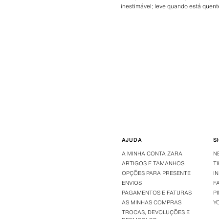
inestimável; leve quando está quent
AJUDA
S
A MINHA CONTA ZARA
N
ARTIGOS E TAMANHOS
T
OPÇÕES PARA PRESENTE
I
ENVIOS
F
PAGAMENTOS E FATURAS
P
AS MINHAS COMPRAS
Y
TROCAS, DEVOLUÇÕES E