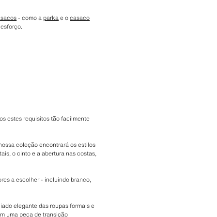
asacos
- como a
parka
e o
casaco
 esforço.
 estes requisitos tão facilmente
ossa coleção encontrará os estilos
s, o cinto e a abertura nas costas,
es a escolher - incluindo branco,
iado elegante das roupas formais e
bém uma peça de transição