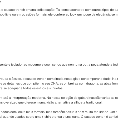
M
, o casaco trench emana sofisticação. Tal como acontece com outros
tipos de c
mpo livre ou em ocasiões formais, ele confere ao look um toque de elegância sem
nte e isolador ao moderno e cool, sendo que nenhuma outra peça atende a todos
oupa clássico, o casaco trench combinada nostalgia e contemporaneidade. Na n
s os detalhes que compõem o seu DNA: as ombreiras com dragona, as abas frontai
ra se adequar a todos os estilos e silhuetas.
rará a interpretação moderna. Na nossa coleção de gabardinas são várias as cor
s oversized que oferecem uma visão alternativa à silhueta tradicional.
ados com looks mais formais, mas também casuais com muita facilidade. Um al
al quando usados ​​sobre uma t-shirt branca e uns jeans. O casaco trench é tam