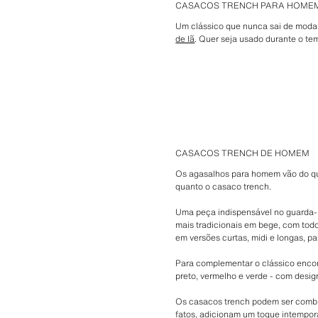
CASACOS TRENCH PARA HOME
Um clássico que nunca sai de moda
de lã
. Quer seja usado durante o te
CASACOS TRENCH DE HOMEM
Os agasalhos para homem vão do que
quanto o casaco trench.
Uma peça indispensável no guarda-r
mais tradicionais em bege, com todo
em versões curtas, midi e longas, pa
Para complementar o clássico encont
preto, vermelho e verde - com design
Os casacos trench podem ser combin
fatos, adicionam um toque intempor