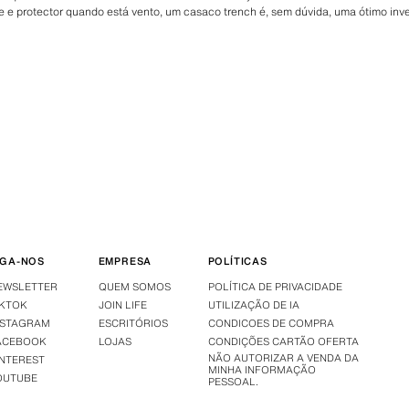
e e protector quando está vento, um casaco trench é, sem dúvida, uma ótimo inv
IGA-NOS
EMPRESA
POLÍTICAS
EWSLETTER
QUEM SOMOS
POLÍTICA DE PRIVACIDADE
IKTOK
JOIN LIFE
UTILIZAÇÃO DE IA
NSTAGRAM
ESCRITÓRIOS
CONDICOES DE COMPRA
ACEBOOK
LOJAS
CONDIÇÕES CARTÃO OFERTA
NÃO AUTORIZAR A VENDA DA
INTEREST
MINHA INFORMAÇÃO
OUTUBE
PESSOAL.