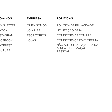
IGA-NOS
EMPRESA
POLÍTICAS
EWSLETTER
QUEM SOMOS
POLÍTICA DE PRIVACIDADE
IKTOK
JOIN LIFE
UTILIZAÇÃO DE IA
NSTAGRAM
ESCRITÓRIOS
CONDICOES DE COMPRA
ACEBOOK
LOJAS
CONDIÇÕES CARTÃO OFERTA
NÃO AUTORIZAR A VENDA DA
INTEREST
MINHA INFORMAÇÃO
OUTUBE
PESSOAL.