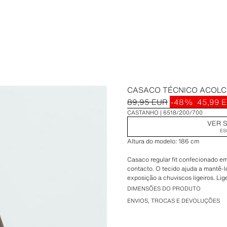
CASACO TÉCNICO ACOL
89,95 EUR
-48%
45,99 
CASTANHO
6518/200/700
VER S
ES
Altura do modelo: 186 cm
Casaco regular fit confecionado em
contacto. O tecido ajuda a mantê-l
exposição a chuviscos ligeiros. Lig
DIMENSÕES DO PRODUTO
Gola de lapela e manga comprida
ENVIOS, TROCAS E DEVOLUÇÕES
pressão. Bolsos de chapa com aba n
na anca. Bolso interior. Fecho fron
com botões de pressão.