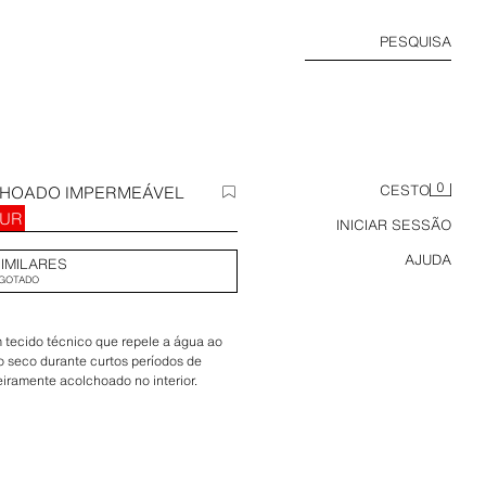
PESQUISA
0
CHOADO IMPERMEÁVEL
CESTO
EUR
INICIAR SESSÃO
AJUDA
IMILARES
GOTADO
 tecido técnico que repele a água ao
o seco durante curtos períodos de
eiramente acolchoado no interior.
 acabada em punho com botão de
a frente e detalhe de bolsos laterais
tal com fecho de correr oculto por aba