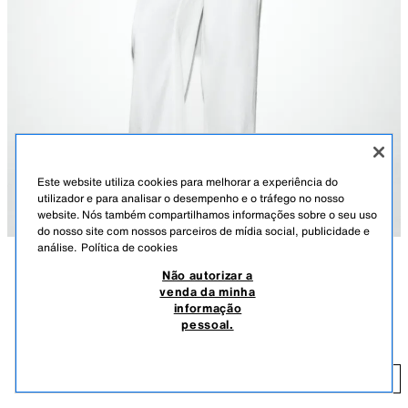
Este website utiliza cookies para melhorar a experiência do
utilizador e para analisar o desempenho e o tráfego no nosso
website. Nós também compartilhamos informações sobre o seu uso
do nosso site com nossos parceiros de mídia social, publicidade e
análise.
Política de cookies
Não autorizar a
DESCRIÇÃO
COR
COMPOSIÇÃO
MEDIDAS
venda da minha
CAMISA ACETINADA MANGA CURTA COM
informação
Altura do modelo: 180 cm
CINTO
pessoal.
29,95 EUR
Camisa de gola de abas com decote em bico e manga cava. Pormenor de
cinto fino. Fecho frontal com botões.
29
BRANCO
4016/922/250
ADICIONAR