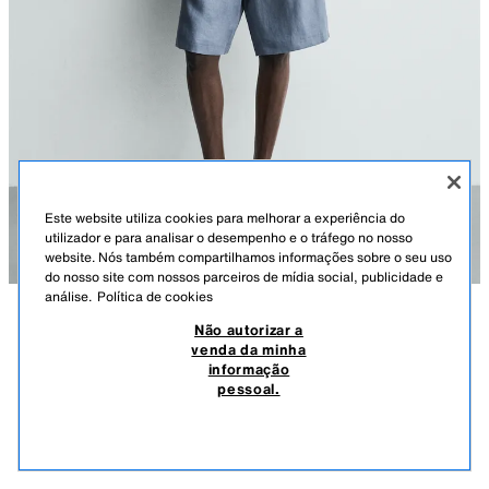
Este website utiliza cookies para melhorar a experiência do
utilizador e para analisar o desempenho e o tráfego no nosso
website. Nós também compartilhamos informações sobre o seu uso
do nosso site com nossos parceiros de mídia social, publicidade e
análise.
Política de cookies
Não autorizar a
DESCRIÇÃO
COMPOSIÇÃO
MEDIDAS
venda da minha
informação
CALÇÕES BERMUDA RELAX FIT 100% LINHO
Altura do modelo: 187 cm
pessoal.
45,95 EUR
-34%
29,99 EUR
Calções bermuda relax fit confecionados em tecido de linho (exceto
29,9
forros). Bolsos laterais e pormenor de bolso traseiro debruado. Fecho de
VER SIMILARES
correr à frente e botão.
ESGOTADO
AZUL-LAVADO
0706/159/428