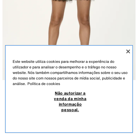
Este website utiliza cookies para melhorar a experiência do
utilizador e para analisar o desempenho e o tráfego no nosso
website. Nós também compartilhamos informações sobre o seu uso
do nosso site com nossos parceiros de mídia social, publicidade e
análise.
Política de cookies
Não autorizar a
DESCRIÇÃO
COMPOSIÇÃO
MEDIDAS
venda da minha
informação
CALÇÕES BERMUDA COMBINADOS COM RENDA
Altura do modelo: 177 cm
pessoal.
29,95 EUR
-33%
19,99 EUR
Calções bermuda de cintura média com pinças à frente. Bolsos frontais e
19,9
falsos bolsos com linha viva nas costas. Parte inferior com acabamento
VER SIMILARES
em renda. Fecho frontal com fecho de correr, botão interior e gancho.
ESGOTADO
BRANCO-MARFIM
2708/593/251