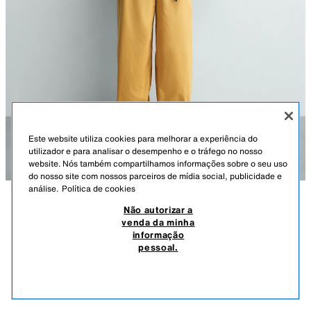
Este website utiliza cookies para melhorar a experiência do
utilizador e para analisar o desempenho e o tráfego no nosso
website. Nós também compartilhamos informações sobre o seu uso
do nosso site com nossos parceiros de mídia social, publicidade e
análise.
Política de cookies
Não autorizar a
DESCRIÇÃO
COMPOSIÇÃO
MEDIDAS
venda da minha
informação
CALÇAS RELAXED FIT ALGODÃO AARON LEVINE X ZARA
Altura do modelo: 188 cm
pessoal.
59,95 EUR
-49%
29,99 EUR
Calças relaxed fit confecionadas em tecido compacto de algodão
29,9
(exceto elásticos). Cintura elástica ajustável com elásticos interiores.
VER SIMILARES
Bolsos à frente e detalhe de bolsos traseiros de pala com botão. Bainha
ESGOTADO
AMARELO-CLARO
6917/427/306
ajustável com elástico nas laterais. Efeito lavado. Fecho à frente com