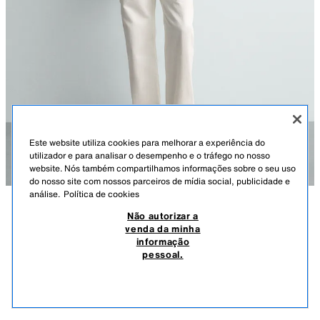
Este website utiliza cookies para melhorar a experiência do
utilizador e para analisar o desempenho e o tráfego no nosso
website. Nós também compartilhamos informações sobre o seu uso
do nosso site com nossos parceiros de mídia social, publicidade e
análise.
Política de cookies
Não autorizar a
DESCRIÇÃO
COMPOSIÇÃO
MEDIDAS
venda da minha
informação
CALÇAS CARPINTEIRO AARON LEVINE X ZARA
Altura do modelo: 188 cm
pessoal.
69,95 EUR
-48%
35,99 EUR
Calças relaxed fit confecionadas em tecido de algodão com estrutura
35,9
diagonal. Cinco bolsos. Aplicação de bolso de chapa e tira multifunções
VER SIMILARES
na perneira. Efeito suavemente lavado. Fecho frontal com fecho de correr
ESGOTADO
BRANCO
3991/460/250
e botão.