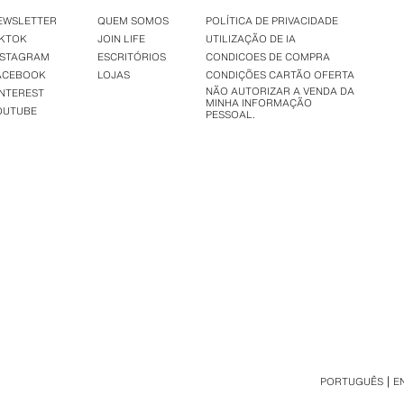
EWSLETTER
QUEM SOMOS
POLÍTICA DE PRIVACIDADE
IKTOK
JOIN LIFE
UTILIZAÇÃO DE IA
NSTAGRAM
ESCRITÓRIOS
CONDICOES DE COMPRA
ACEBOOK
LOJAS
CONDIÇÕES CARTÃO OFERTA
NÃO AUTORIZAR A VENDA DA
INTEREST
MINHA INFORMAÇÃO
OUTUBE
PESSOAL.
PORTUGUÊS
E