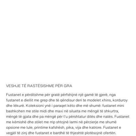
VESHJE TË RASTËSISHME PËR GRA
Fustanet e përditshme për gratë përfshijnë një gamë të gjerë, nga
fustanet e diellit me grep dhe të qëndisur deri te modelet xhins, korduroy
dhe lëkurë. Koleksioni ynë i paraqet këto dhe më shumë: fustanet mini
bashkohen me stile midi dhe maxi në silueta me mëngë të shkurtra,
mëngë të gjata dhe pa mëngë për t'u përshtatur ditës dhe natës. Fustanet
me këmishë dhe stilet me rrip shtojnë larmi në përzierje me shumë
opsione me lule, printime kafshësh, pika, vija dhe katrore. Fustanet e
vegjël të zinj dhe fustanet e bardhë të thjeshtë plotësojnë ofertën.