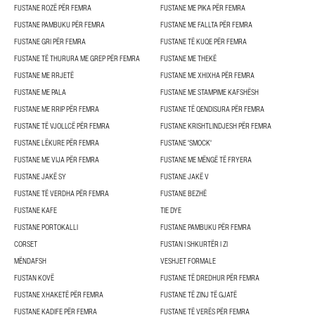
FUSTANE ROZË PËR FEMRA
FUSTANE ME PIKA PËR FEMRA
FUSTANE PAMBUKU PËR FEMRA
FUSTANE ME FALLTA PËR FEMRA
FUSTANE GRI PËR FEMRA
FUSTANE TË KUQE PËR FEMRA
FUSTANE TË THURURA ME GREP PËR FEMRA
FUSTANE ME THEKË
FUSTANE ME RRJETË
FUSTANE ME XHIXHA PËR FEMRA
FUSTANE ME PALA
FUSTANE ME STAMPIME KAFSHËSH
FUSTANE ME RRIP PËR FEMRA
FUSTANE TË QENDISURA PËR FEMRA
FUSTANE TË VJOLLCË PËR FEMRA
FUSTANE KRISHTLINDJESH PËR FEMRA
FUSTANE LËKURE PËR FEMRA
FUSTANE 'SMOCK'
FUSTANE ME VIJA PËR FEMRA
FUSTANE ME MËNGË TË FRYERA
FUSTANE JAKË SY
FUSTANE JAKË V
FUSTANE TË VERDHA PËR FEMRA
FUSTANE BEZHË
FUSTANE KAFE
TIE DYE
FUSTANE PORTOKALLI
FUSTANE PAMBUKU PËR FEMRA
CORSET
FUSTAN I SHKURTËR I ZI
MËNDAFSH
VESHJET FORMALE
FUSTAN KOVË
FUSTANE TË DREDHUR PËR FEMRA
FUSTANE XHAKETË PËR FEMRA
FUSTANE TË ZINJ TË GJATË
FUSTANE KADIFE PËR FEMRA
FUSTANE TË VERËS PËR FEMRA