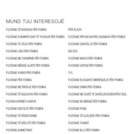
MUND T’JU INTERESOJË
FUSTANE TË BARDHA PËR FEMRA
PËR PLAZH
FUSTANE XHEMPER DHE TË THURUR PËR FEMRA
FUSTANE PËR MYSAFIRE DASMASH PËR FEMRA
FUSTANE TË ZEZA PËR FEMRA
FUSTANE DANTELLË PËR FEMRA
FUSTANE LINO PËR FEMRA
BELTED
FUSTANE ME STAMPIME PËR FEMRA
FUSTANE MAKSI PËR FEMRA
FUSTANE MËNGË-GJATË PËR FEMRA
FUSTANE SATENI PËR FEMRA
FUSTANE XHINSI PËR FEMRA
TYL
FUSTANE PËR FEMRA
FUSTANE ELEGANTE MBRËMJEJE PËR FEMRA
FUSTANE ME PRERJE PËR FEMRA
FUSTANE DIMRI PËR FEMRA
FUSTANE TË NGUSHTA PËR FEMRA
FUSTANE ME GURË TË SHKËLQYESHËM PËR FEMRA
FUSTAN SHPINË E HAPUR
FUSTANE PA MËNGË PËR FEMRA
FUSTANE DEKOLTE PËR FEMRA
FUSTANE PUNE
FUSTANE TË PËRDITSHME
FUSTANE TË GJELBËR PËR FEMRA
FUSTANE TË DREJTË PËR FEMRA
FUSTANE TUNIKË
FUSTANE ASIMETRIKE
FUSTANE BLU PËR FEMRA