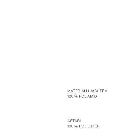
MATERIALI I JASHTËM
100% POLIAMID
ASTARI
100% POLIESTËR