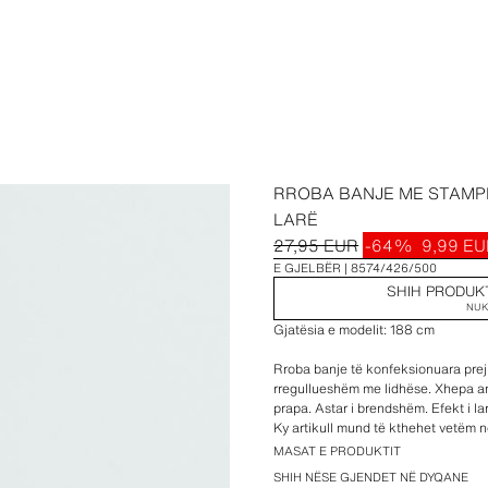
RROBA BANJE ME STAMP
LARË
27,95 EUR
-64%
9,99 E
E GJELBËR
8574/426/500
SHIH PRODUK
NUK
Gjatësia e modelit: 188 cm
Rroba banje të konfeksionuara prej 
rregullueshëm me lidhëse. Xhepa a
prapa. Astar i brendshëm. Efekt i la
Ky artikull mund të kthehet vetëm 
MASAT E PRODUKTIT
Gjatësia e qepjes së brendshme të
SHIH NËSE GJENDET NË DYQANE
Gjatësia e qepjes së jashtme të kë