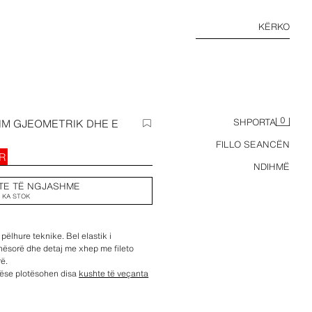
KËRKO
0
IM GJEOMETRIK DHE E
SHPORTA
FILLO SEANCËN
UR
NDIHMË
TE TË NGJASHME
 KA STOK
pëlhure teknike. Bel elastik i
nësorë dhe detaj me xhep me fileto
rë.
nëse plotësohen disa
kushte të veçanta
 këmbës: 9 cm.
mbës: 32 cm.