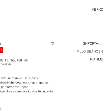
KËRKO
0
SE
SHPORTA
UR
FILLO SEANCËN
NDIHMË
TE TË NGJASHME
 KA STOK
pëlhure teknike. Bel elastik i
nësorë dhe detaj me xhep prapa me
 e përparme me kopsë.
nëse plotësohen disa
kushte të veçanta
 këmbës: 8 cm.
mbës: 34 cm.
E