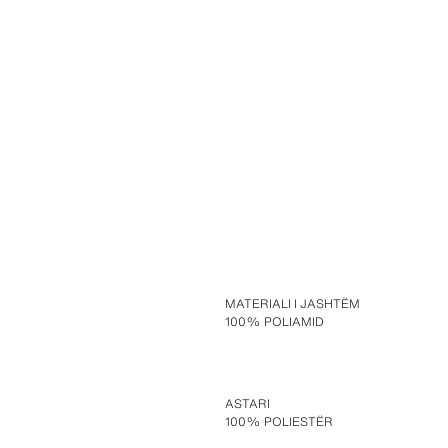
MATERIALI I JASHTËM
100% POLIAMID
ASTARI
100% POLIESTËR