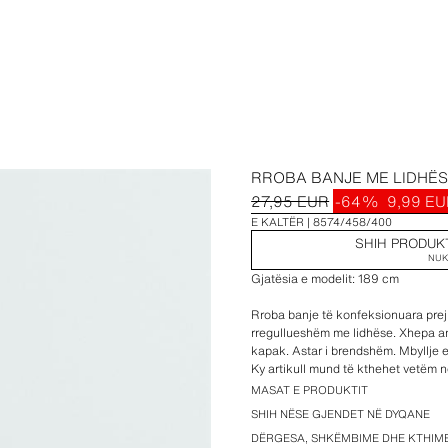
RROBA BANJE ME LIDHË
27,95 EUR
-64%
9,99 E
E KALTËR
8574/458/400
SHIH PRODUK
NUK
Gjatësia e modelit: 189 cm
Rroba banje të konfeksionuara prej 
rregullueshëm me lidhëse. Xhepa a
kapak. Astar i brendshëm. Mbyllje
Ky artikull mund të kthehet vetëm 
Gjatësia e qepjes së brendshme të
MASAT E PRODUKTIT
Gjatësia e qepjes së jashtme të kë
SHIH NËSE GJENDET NË DYQANE
DËRGESA, SHKËMBIME DHE KTHIM