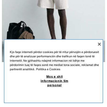
Kjo faqe interneti përdor cookies për të rritur përvojën e përdoruesit
dhe për të analizuar performancën dhe trafikun në faqen tonë të
internetit. Ne gjithashtu ndajmë informacion në lidhje me
përdorimin tuaj të faqes sonë me mediat tona sociale, reklamat dhe
partnerët analitikë.
Politika e Cookies
PËRSHKRIMI
NGJYRA
PËRBËRJA
PËRMASAT
Mos e shit
PANTALLONA TË SHKURTRA REGULAR FIT ME
informacionin tim
PALA
Gjatësia e modelit: 187 cm
personal
29,95 EUR
-66%
9,99 EUR
Pantallona të shkurtra regular fit të konfeksionuara prej pëlhure me
9,99
lyocell dhe pambuk. Bel me detaj me pala të përparme. Xhepa të
SHIH PRODUKTE TË NGJASHME
përparmë dhe detaj me xhep me fileto prapa me kopsë. Efekt i zbardhur.
NUK KA STOK
E BARDHË E THYER
6887/451/251
Mbërthim i përparmë me zinxhir dhe kopsë.