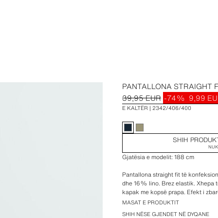
PANTALLONA STRAIGHT 
39,95 EUR
-74%
9,99 E
E KALTËR
2342/406/400
SHIH PRODUK
NUK
Gjatësia e modelit: 188 cm
Pantallona straight fit të konfeks
dhe 16% lino. Brez elastik. Xhepa
kapak me kopsë prapa. Efekt i zbar
dhe kopsë.
MASAT E PRODUKTIT
SHIH NËSE GJENDET NË DYQANE