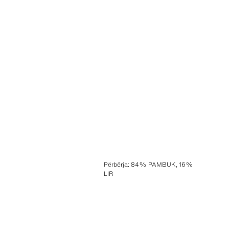
Përbërja
:
84% PAMBUK, 16%
LIR