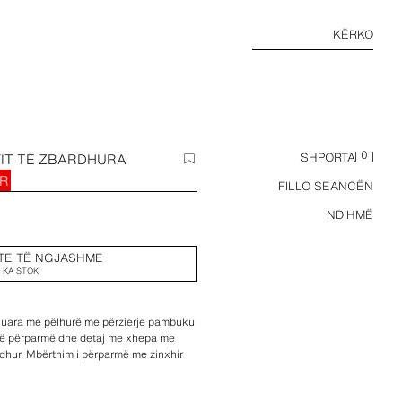
KËRKO
0
FIT TË ZBARDHURA
SHPORTA
UR
FILLO SEANCËN
NDIHMË
TE TË NGJASHME
 KA STOK
ionuara me pëlhurë me përzierje pambuku
 të përparmë dhe detaj me xhepa me
dhur. Mbërthim i përparmë me zinxhir