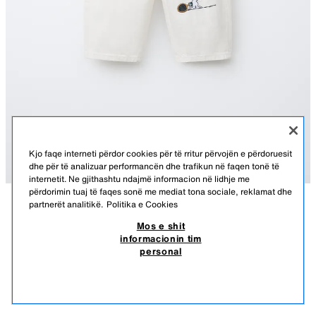
Kjo faqe interneti përdor cookies për të rritur përvojën e përdoruesit
dhe për të analizuar performancën dhe trafikun në faqen tonë të
internetit. Ne gjithashtu ndajmë informacion në lidhje me
përdorimin tuaj të faqes sonë me mediat tona sociale, reklamat dhe
partnerët analitikë.
Politika e Cookies
PËRSHKRIMI
PËRBËRJA
PËRMASAT
Mos e shit
PANTALLONA SARGI RELAXED ME QËNDISJE SNOOPY
informacionin tim
PEANUTS™
Pantallona relaxed fit me qemer elastik dhe mbërthim me perçinë
personal
përpara. Xhepa të përparmë dhe tip pllakë prapa. Detaj me qëndisje
19,95 EUR
-59%
7,99 EUR
SNOOPY PEANUTS™ përpara.
7,99
NGJYRË NATYRALE
4441/864/712
SHIH PRODUKTE TË NGJASHME
NUK KA STOK