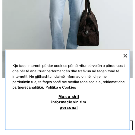
Kjo faqe interneti përdor cookies për të rritur përvojën e përdoruesit
dhe për të analizuar performancën dhe trafikun në faqen tonë të
internetit. Ne gjithashtu ndajmë informacion në lidhje me
përdorimin tuaj të faqes sonë me mediat tona sociale, reklamat dhe
partnerët analitikë.
Politika e Cookies
PËRSHKRIMI
NGJYRA
PËRBËRJA
PËRMASAT
Mos e shit
informacionin tim
KËMISHË REGULAR FIT PAMBUKU
Gjatësia e modelit: 188 cm
personal
29,95 EUR
-66%
9,99 EUR
Këmishë regular fit e konfeksionuar prej pëlhure pambuku. Jakë me
kapak me kopsa dhe mëngë të gjata me mansheta me kopsë. Xhep
9,
pllakë në gjoks. Mbërthim i përparmë me kopsa.
SHTO
E KALTËR/ BLU MARINARI
1634/400/073