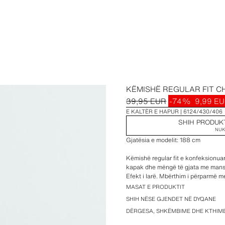
KËMISHË REGULAR FIT 
39,95 EUR
-74%
9,99 E
E KALTËR E HAPUR
6124/430/406
SHIH PRODUK
NUK
Gjatësia e modelit: 188 cm
Këmishë regular fit e konfeksion
kapak dhe mëngë të gjata me mansh
Efekt i larë. Mbërthim i përparmë m
MASAT E PRODUKTIT
SHIH NËSE GJENDET NË DYQANE
DËRGESA, SHKËMBIME DHE KTHIM