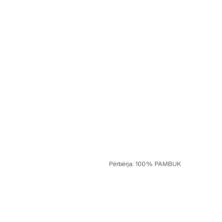
Përbërja
:
100% PAMBUK