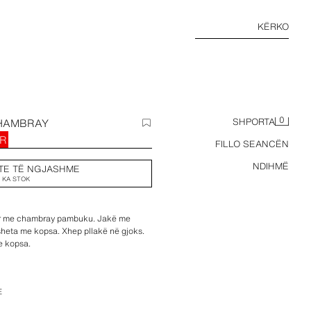
KËRKO
0
CHAMBRAY
SHPORTA
UR
FILLO SEANCËN
NDIHMË
TE TË NGJASHME
 KA STOK
uar me chambray pambuku. Jakë me
eta me kopsa. Xhep pllakë në gjoks.
e kopsa.
E