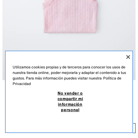
Utilizamos cookies propias y de terceros para conocer los usos de
nuestra tienda online, poder mejorarla y adaptar el contenido a tus
gustos. Para más información puedes visitar nuestra
Política de
Privacidad
No vender o
DESCRIPCIÓN
COLOR
COMPOSICIÓN
MEDIDAS
compartir mi
información
PACK TRES BODIES TIRANTES POINTELLE
Pack de tres bodies con cuello recto y tirantes. Cierre de botones presión
personal
en bajo.
$ 25,90
ROSA
3253/546/620
$ 
AÑADIR