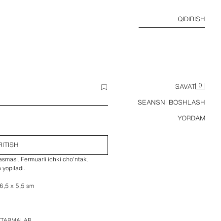
QIDIRISH
0
SAVAT
SEANSNI BOSHLASH
YORDAM
RITISH
smasi. Fermuarli ichki choʻntak.
yopiladi.
26,5 x 5,5 sm
H
AYTARMALAR