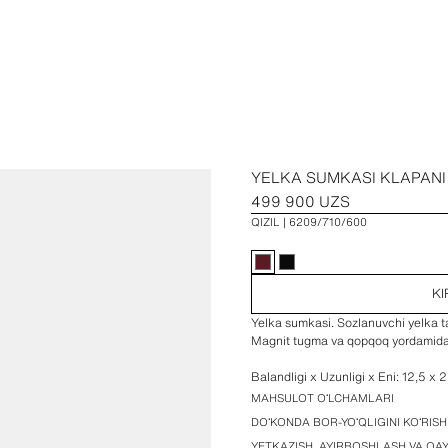
YELKA SUMKASI KLAPANI
499 900 UZS
QIZIL
6209/710/600
KI
Yelka sumkasi. Sozlanuvchi yelka ta
Magnit tugma va qopqoq yordamida 
Balandligi x Uzunligi x Eni: 12,5 x 
MAHSULOT OʻLCHAMLARI
DOʻKONDA BOR-YOʻQLIGINI KOʻRIS
YETKAZISH, AYIRBOSHLASH VA Q