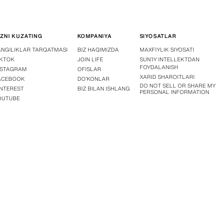
IZNI KUZATING
KOMPANIYA
SIYOSATLAR
ANGILIKLAR TARQATMASI
BIZ HAQIMIZDA
MAXFIYLIK SIYOSATI
IKTOK
JOIN LIFE
SUN’IY INTELLEKTDAN
FOYDALANISH
NSTAGRAM
OFISLAR
XARID SHAROITLARI
ACEBOOK
DOʻKONLAR
DO NOT SELL OR SHARE MY
INTEREST
BIZ BILAN ISHLANG
PERSONAL INFORMATION
OUTUBE