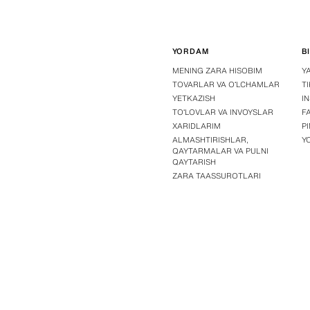
YORDAM
B
MENING ZARA HISOBIM
Y
TOVARLAR VA OʻLCHAMLAR
T
YETKAZISH
I
TOʻLOVLAR VA INVOYSLAR
F
XARIDLARIM
P
ALMASHTIRISHLAR,
Y
QAYTARMALAR VA PULNI
QAYTARISH
ZARA TAASSUROTLARI