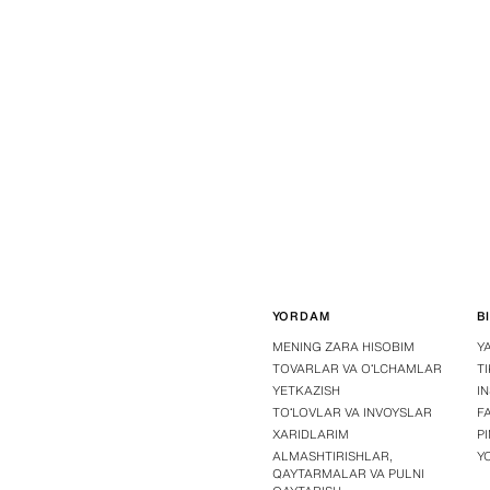
YORDAM
B
MENING ZARA HISOBIM
Y
TOVARLAR VA OʻLCHAMLAR
T
YETKAZISH
I
TOʻLOVLAR VA INVOYSLAR
F
XARIDLARIM
P
ALMASHTIRISHLAR,
Y
QAYTARMALAR VA PULNI