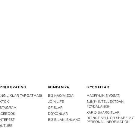
IZNI KUZATING
KOMPANIYA
SIYOSATLAR
ANGILIKLAR TARQATMASI
BIZ HAQIMIZDA
MAXFIYLIK SIYOSATI
IKTOK
JOIN LIFE
SUN’IY INTELLEKTDAN
FOYDALANISH
NSTAGRAM
OFISLAR
XARID SHAROITLARI
ACEBOOK
DOʻKONLAR
DO NOT SELL OR SHARE MY
INTEREST
BIZ BILAN ISHLANG
PERSONAL INFORMATION
OUTUBE