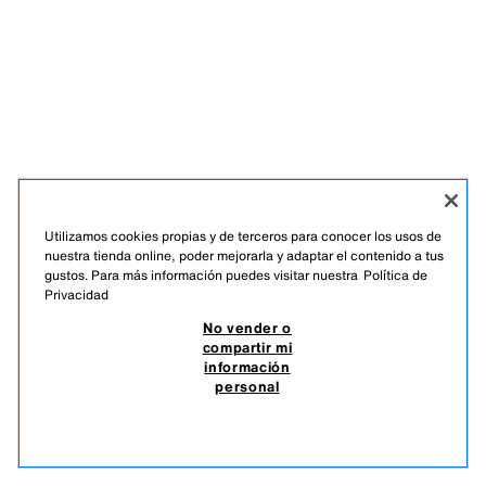
Utilizamos cookies propias y de terceros para conocer los usos de
nuestra tienda online, poder mejorarla y adaptar el contenido a tus
gustos. Para más información puedes visitar nuestra
Política de
Privacidad
ESPAÑOL
ENGLISH
No vender o
compartir mi
ZARA
/
MUJER
/
+ INFO
/
EMPRESA
información
personal
NO VENDER O COMPARTIR MI INFORMACIÓN PERSONAL
USO DE IA