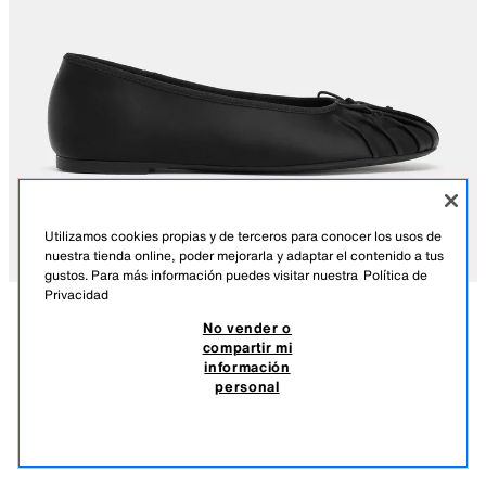
Utilizamos cookies propias y de terceros para conocer los usos de
nuestra tienda online, poder mejorarla y adaptar el contenido a tus
gustos. Para más información puedes visitar nuestra
Política de
Privacidad
No vender o
DESCRIPCIÓN
COMPOSICIÓN
MEDIDAS
compartir mi
información
BAILARINA SATINADA LAZO
Zapato plano tipo bailarina. Cuerpo en efecto satinado. Fruncido en la
personal
parte delantera. Detalle lazo. Acabado en punta redonda.
$ 55,90
-88%
$ 6,70
$ 6,
Altura de la suela: 1 cm
VER SIMILARES
NEGRO
3505/710/800
AGOTADO