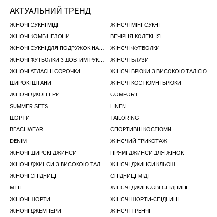
АКТУАЛЬНИЙ ТРЕНД
ЖІНОЧІ СУКНІ МІДІ
ЖІНОЧІ МІНІ-СУКНІ
ЖІНОЧІ КОМБІНЕЗОНИ
ВЕЧІРНЯ КОЛЕКЦІЯ
ЖІНОЧІ СУКНІ ДЛЯ ПОДРУЖОК НАРЕЧЕНОЇ
ЖІНОЧІ ФУТБОЛКИ
ЖІНОЧІ ФУТБОЛКИ З ДОВГИМ РУКАВОМ
ЖІНОЧІ БЛУЗИ
ЖІНОЧІ АТЛАСНІ СОРОЧКИ
ЖІНОЧІ БРЮКИ З ВИСОКОЮ ТАЛІЄЮ
ШИРОКІ ШТАНИ
ЖІНОЧІ КОСТЮМНІ БРЮКИ
ЖІНОЧІ ДЖОГГЕРИ
COMFORT
SUMMER SETS
LINEN
ШОРТИ
TAILORING
BEACHWEAR
СПОРТИВНІ КОСТЮМИ
DENIM
ЖІНОЧИЙ ТРИКОТАЖ
ЖІНОЧІ ШИРОКІ ДЖИНСИ
ПРЯМІ ДЖИНСИ ДЛЯ ЖІНОК
ЖІНОЧІ ДЖИНСИ З ВИСОКОЮ ТАЛІЄЮ
ЖІНОЧІ ДЖИНСИ КЛЬОШ
ЖІНОЧІ СПІДНИЦІ
СПІДНИЦІ-МІДІ
МІНІ
ЖІНОЧІ ДЖИНСОВІ СПІДНИЦІ
ЖІНОЧІ ШОРТИ
ЖІНОЧІ ШОРТИ-СПІДНИЦI
ЖІНОЧІ ДЖЕМПЕРИ
ЖІНОЧІ ТРЕНЧІ