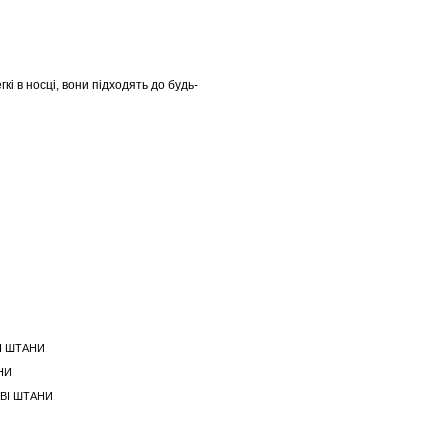
і в носці, вони підходять до будь-
І ШТАНИ
НИ
ВІ ШТАНИ