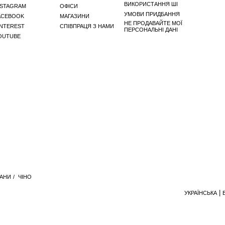
ВИКОРИСТАННЯ ШІ
NSTAGRAM
ОФІСИ
УМОВИ ПРИДБАННЯ
ACEBOOK
МАГАЗИНИ
НЕ ПРОДАВАЙТЕ МОЇ
INTEREST
СПІВПРАЦЯ З НАМИ
ПЕРСОНАЛЬНІ ДАНІ
OUTUBE
АНИ
/
ЧІНО
УКРАЇНСЬКА