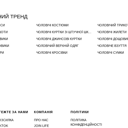
НИЙ ТРЕНД
НСИ
ЧОЛОВІЧІ КОСТЮМИ
ЧОЛОВІЧИЙ ТРИК
ТШОТИ
ЧОЛОВІЧІ КУРТКИ ЗІ ШТУЧНОЇ ШКІРИ
ЧОЛОВІЧІ ЖИЛЕТИ
ОВИКИ
ЧОЛОВІЧІ ДЖИНСОВІ КУРТКИ
ЧОЛОВІЧІ ДОЩОВИ
ОВИКИ
ЧОЛОВІЧИЙ ВЕРХНІЙ ОДЯГ
ЧОЛОВІЧЕ ВЗУТТЯ
ЕРИ
ЧОЛОВІЧІ КРОСІВКИ
ЧОЛОВІЧІ СУМКИ
ТЕЖТЕ ЗА НАМИ
КОМПАНІЯ
ПОЛІТИКИ
ОЗСИЛКА
ПРО НАС
ПОЛІТИКА
КОНФІДЕНЦІЙНОСТІ
IKTOK
JOIN LIFE