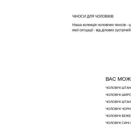
ЧІНОСИ ДЛЯ ЧОЛОВІКІВ
Наша колекція чоловічих чіносів - 
якої ситцації - від ділових зустріч
ВАС МОЖ
ЧОЛОВІЧІ ШТАН
ЧОЛОВІЧІ ШИР
ЧОЛОВІЧІ ШТА
ЧОЛОВІЧІ ЧОРН
ЧОЛОВІЧІ БЕЖЕ
ЧОЛОВІЧІ СИНІ