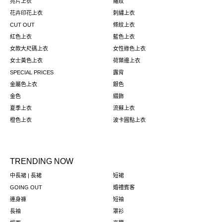
亮片上衣
羅紋
花卉印花上衣
刺繡上衣
CUT OUT
條紋上衣
紅色上衣
藍色上衣
女款大尺碼上衣
女性綠色上衣
女士黃色上衣
荷葉邊上衣
SPECIAL PRICES
露背
金屬色上衣
銀色
金色
綴飾
夏季上衣
流蘇上衣
橙色上衣
波卡圓點上衣
TRENDING NOW
中長裙 | 長裙
短裙
GOING OUT
婚禮賓客
連身褲
短袖
長袖
罩衫