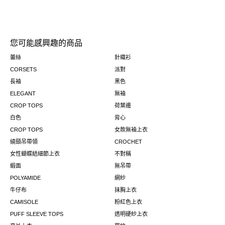
您可能感興趣的商品
蕾絲
針織衫
CORSETS
派對
長袖
黑色
ELEGANT
無袖
CROP TOPS
荷葉邊
白色
背心
CROP TOPS
女款無袖上衣
繞頸吊帶領
CROCHET
女性蝴蝶結細節上衣
不對稱
緞面
無吊帶
POLYAMIDE
網紗
牛仔布
抹胸上衣
CAMISOLE
粉紅色上衣
PUFF SLEEVE TOPS
透明硬紗上衣