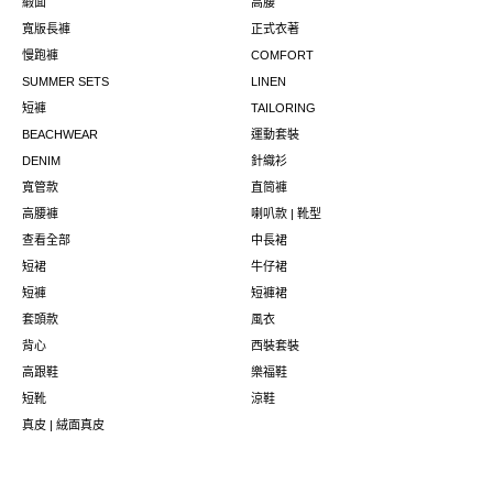
緞面
高腰
寬版長褲
正式衣著
慢跑褲
COMFORT
SUMMER SETS
LINEN
短褲
TAILORING
BEACHWEAR
運動套裝
DENIM
針織衫
寬管款
直筒褲
高腰褲
喇叭款 | 靴型
查看全部
中長裙
短裙
牛仔裙
短褲
短褲裙
套頭款
風衣
背心
西裝套裝
高跟鞋
樂福鞋
短靴
涼鞋
真皮 | 絨面真皮