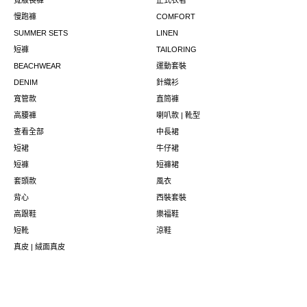
寬版長褲
正式衣著
慢跑褲
COMFORT
SUMMER SETS
LINEN
短褲
TAILORING
BEACHWEAR
運動套裝
DENIM
針織衫
寬管款
直筒褲
高腰褲
喇叭款 | 靴型
查看全部
中長裙
短裙
牛仔裙
短褲
短褲裙
套頭款
風衣
背心
西裝套裝
高跟鞋
樂福鞋
短靴
涼鞋
真皮 | 絨面真皮