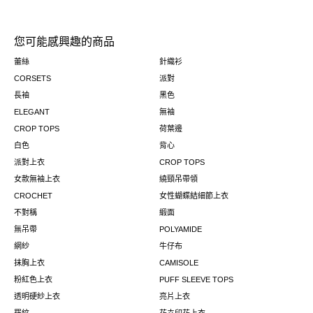
您可能感興趣的商品
蕾絲
針織衫
CORSETS
派對
長袖
黑色
ELEGANT
無袖
CROP TOPS
荷葉邊
白色
背心
派對上衣
CROP TOPS
女款無袖上衣
繞頸吊帶領
CROCHET
女性蝴蝶結細節上衣
不對稱
緞面
無吊帶
POLYAMIDE
網紗
牛仔布
抹胸上衣
CAMISOLE
粉紅色上衣
PUFF SLEEVE TOPS
透明硬紗上衣
亮片上衣