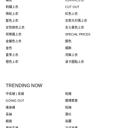
羅紋
花卉印花上衣
刺繡上衣
CUT OUT
條紋上衣
紅色上衣
藍色上衣
女款大尺碼上衣
女性綠色上衣
女士黃色上衣
荷葉邊上衣
SPECIAL PRICES
金屬色上衣
銀色
金色
綴飾
夏季上衣
流蘇上衣
橙色上衣
波卡圓點上衣
TRENDING NOW
中長裙 | 長裙
短裙
GOING OUT
婚禮賓客
連身褲
短袖
長袖
罩衫
緞面
高腰