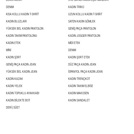
DENIM
KADIN TRIKO
KISA KOLLU KADIN T-SHRIT
UZUN KOLLU KADIN T-SHIRT
KADIN BLUZLARI
SATEN KADIN GÖMLEK
YÜKSEK BEL KADIN PANTOLON
GENIŞ PAÇA PANTOLON
KADIN TAKIM PANTOLONU
KADIN JOGGER PANTOLON
KADIN ETEK
MİDİ ETEK
MİNİ
DENIM
KADIN ŞORT
KADIN ŞORT ETEK
GENIŞ PAÇA KADIN JEAN
DÜZ PAÇA KADIN JEAN
YÜKSEK BEL KADIN JEAN
İSPANYOL PAÇA KADIN JEAN
KADIN KAZAK
KADIN TRENÇKOT
KADIN YELEK
KADIN TAKIM ELBISE
KADIN TOPUKLU AYAKKABI
KADIN MAKOSEN
KADIN BILEKTE BOT
KADIN SANDALET
DERI | SÜET