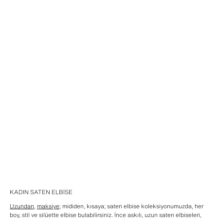
KADIN SATEN ELBISE
Uzundan
,
maksiye
; mididen, kısaya; saten elbise koleksiyonumuzda, her
boy, stil ve silüette elbise bulabilirsiniz. İnce askılı, uzun saten elbiseleri,