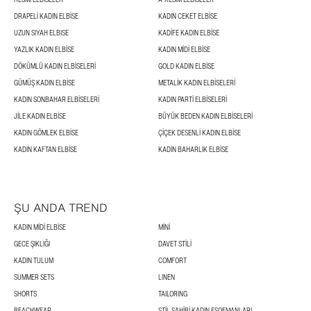
DRAPELI KADIN ELBISE
KADIN CEKET ELBISE
UZUN SIYAH ELBISE
KADIFE KADIN ELBISE
YAZLIK KADIN ELBISE
KADIN MIDI ELBISE
DÖKÜMLÜ KADIN ELBISELERI
GOLD KADIN ELBISE
GÜMÜŞ KADIN ELBISE
METALIK KADIN ELBISELERI
KADIN SONBAHAR ELBISELERI
KADIN PARTI ELBISELERI
JILE KADIN ELBISE
BÜYÜK BEDEN KADIN ELBISELERI
KADIN GÖMLEK ELBISE
ÇIÇEK DESENLI KADIN ELBISE
KADIN KAFTAN ELBISE
KADIN BAHARLIK ELBISE
ŞU ANDA TREND
KADIN MIDI ELBISE
MINI
GECE ŞIKLIĞI
DAVET STILI
KADIN TULUM
COMFORT
SUMMER SETS
LINEN
SHORTS
TAILORING
BEACHWEAR
STIL SAHIBI KADIN EŞOFMANLARI