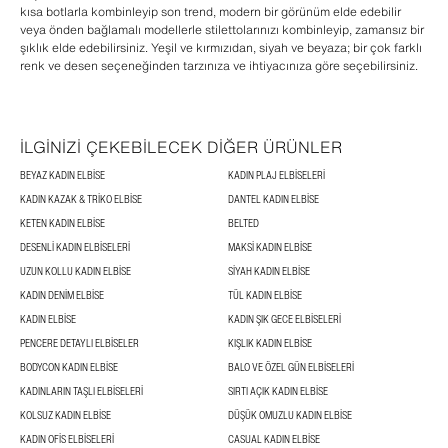
kısa botlarla kombinleyip son trend, modern bir görünüm elde edebilir
veya önden bağlamalı modellerle stilettolarınızı kombinleyip, zamansız bir
şıklık elde edebilirsiniz. Yeşil ve kırmızıdan, siyah ve beyaza; bir çok farklı
renk ve desen seçeneğinden tarzınıza ve ihtiyacınıza göre seçebilirsiniz.
İLGİNİZİ ÇEKEBİLECEK DİĞER ÜRÜNLER
BEYAZ KADIN ELBISE
KADIN PLAJ ELBISELERI
KADIN KAZAK & TRIKO ELBISE
DANTEL KADIN ELBISE
KETEN KADIN ELBISE
BELTED
DESENLI KADIN ELBISELERI
MAKSI KADIN ELBISE
UZUN KOLLU KADIN ELBISE
SIYAH KADIN ELBISE
KADIN DENIM ELBISE
TÜL KADIN ELBISE
KADIN ELBISE
KADIN ŞIK GECE ELBISELERI
PENCERE DETAYLI ELBISELER
KIŞLIK KADIN ELBISE
BODYCON KADIN ELBISE
BALO VE ÖZEL GÜN ELBISELERI
KADINLARIN TAŞLI ELBISELERI
SIRTI AÇIK KADIN ELBISE
KOLSUZ KADIN ELBISE
DÜŞÜK OMUZLU KADIN ELBISE
KADIN OFIS ELBISELERI
CASUAL KADIN ELBISE