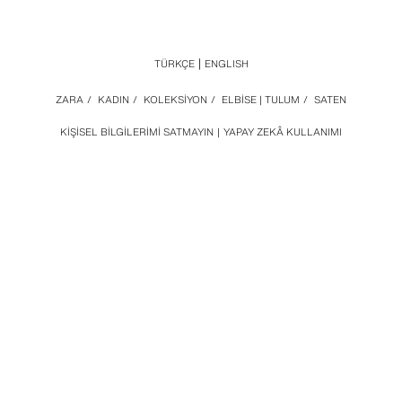
TÜRKÇE
ENGLISH
ZARA
/
KADIN
/
KOLEKSİYON
/
ELBİSE | TULUM
/
SATEN
KIŞISEL BILGILERIMI SATMAYIN
YAPAY ZEKÂ KULLANIMI