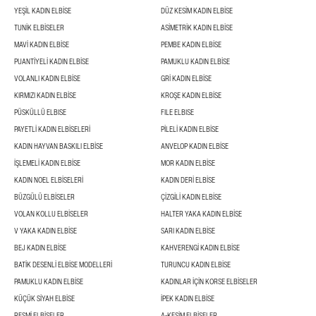
YEŞIL KADIN ELBISE
DÜZ KESIM KADIN ELBISE
TUNIK ELBISELER
ASIMETRIK KADIN ELBISE
MAVI KADIN ELBISE
PEMBE KADIN ELBISE
PUANTIYELI KADIN ELBISE
PAMUKLU KADIN ELBISE
VOLANLI KADIN ELBISE
GRI KADIN ELBISE
KIRMIZI KADIN ELBISE
KROŞE KADIN ELBISE
PÜSKÜLLÜ ELBISE
FILE ELBISE
PAYETLI KADIN ELBISELERI
PILELI KADIN ELBISE
KADIN HAYVAN BASKILI ELBISE
ANVELOP KADIN ELBISE
İŞLEMELI KADIN ELBISE
MOR KADIN ELBISE
KADIN NOEL ELBISELERI
KADIN DERI ELBISE
BÜZGÜLÜ ELBISELER
ÇIZGILI KADIN ELBISE
VOLAN KOLLU ELBISELER
HALTER YAKA KADIN ELBISE
V YAKA KADIN ELBISE
SARI KADIN ELBISE
BEJ KADIN ELBISE
KAHVERENGI KADIN ELBISE
BATIK DESENLI ELBISE MODELLERI
TURUNCU KADIN ELBISE
PAMUKLU KADIN ELBISE
KADINLAR IÇIN KORSE ELBISELER
KÜÇÜK SIYAH ELBISE
İPEK KADIN ELBISE
RESMI ELBISELER
A-KESIM ELBISELER