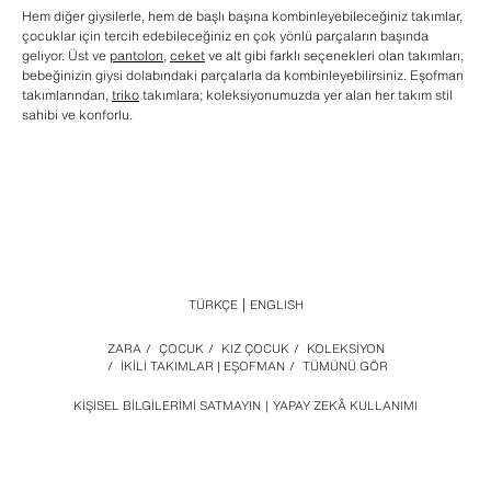
Hem diğer giysilerle, hem de başlı başına kombinleyebileceğiniz takımlar,
çocuklar için tercih edebileceğiniz en çok yönlü parçaların başında
geliyor. Üst ve
pantolon
,
ceket
ve alt gibi farklı seçenekleri olan takımları,
bebeğinizin giysi dolabındaki parçalarla da kombinleyebilirsiniz. Eşofman
takımlarından,
triko
takımlara; koleksiyonumuzda yer alan her takım stil
sahibi ve konforlu.
TÜRKÇE
ENGLISH
ZARA
/
ÇOCUK
/
KIZ ÇOCUK
/
KOLEKSİYON
/
İKİLİ TAKIMLAR | EŞOFMAN
/
TÜMÜNÜ GÖR
KIŞISEL BILGILERIMI SATMAYIN
YAPAY ZEKÂ KULLANIMI