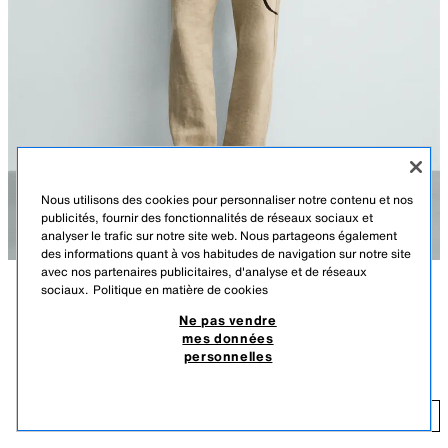
Nous utilisons des cookies pour personnaliser notre contenu et nos
publicités, fournir des fonctionnalités de réseaux sociaux et
analyser le trafic sur notre site web. Nous partageons également
des informations quant à vos habitudes de navigation sur notre site
avec nos partenaires publicitaires, d'analyse et de réseaux
sociaux.
Politique en matière de cookies
DESCRIPTION
COULEUR
COMPOSITION
DIMENSIONS
Ne pas vendre
mes données
Le mannequin mesure : 188 cm
POLO EN MAILLE REGULAR FIT STRUCTURÉ
+4
personnelles
179,00 TND
-27%
129,00 TND
Polo regular fit en maille tricotée en filature de coton (hors élastiques).
Col à revers avec fermeture boutonnée sur le devant. Manches courtes.
12
Finitions côtelées.
AJOUTER
BLANC
2632/420/250