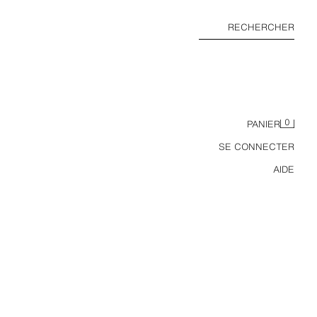
RECHERCHER
0
PANIER
SE CONNECTER
AIDE
LOT DE CINQ BODYS IMPRIMÉ CHIOTS