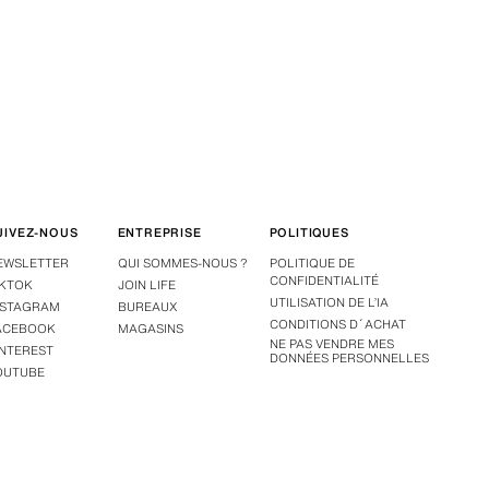
UIVEZ-NOUS
ENTREPRISE
POLITIQUES
EWSLETTER
QUI SOMMES-NOUS ?
POLITIQUE DE
CONFIDENTIALITÉ
IKTOK
JOIN LIFE
UTILISATION DE L’IA
NSTAGRAM
BUREAUX
CONDITIONS D´ACHAT
ACEBOOK
MAGASINS
NE PAS VENDRE MES
INTEREST
DONNÉES PERSONNELLES
OUTUBE