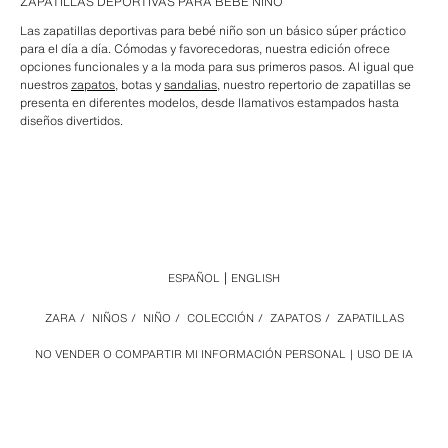
ZAPATILLAS DEPORTIVAS PARA BEBÉ NIÑO
Las zapatillas deportivas para bebé niño son un básico súper práctico
para el día a día. Cómodas y favorecedoras, nuestra edición ofrece
opciones funcionales y a la moda para sus primeros pasos. Al igual que
nuestros
zapatos
, botas y
sandalias
, nuestro repertorio de zapatillas se
presenta en diferentes modelos, desde llamativos estampados hasta
diseños divertidos.
ESPAÑOL
ENGLISH
ZARA
/
NIÑOS
/
NIÑO
/
COLECCIÓN
/
ZAPATOS
/
ZAPATILLAS
NO VENDER O COMPARTIR MI INFORMACIÓN PERSONAL
USO DE IA