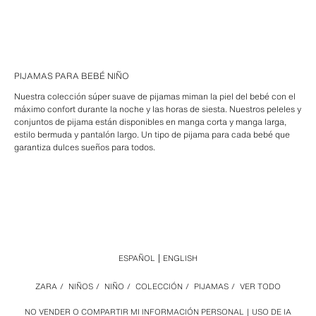
PIJAMAS PARA BEBÉ NIÑO
Nuestra colección súper suave de pijamas miman la piel del bebé con el
máximo confort durante la noche y las horas de siesta. Nuestros peleles y
conjuntos de pijama están disponibles en manga corta y manga larga,
estilo bermuda y pantalón largo. Un tipo de pijama para cada bebé que
garantiza dulces sueños para todos.
ESPAÑOL
ENGLISH
ZARA
/
NIÑOS
/
NIÑO
/
COLECCIÓN
/
PIJAMAS
/
VER TODO
NO VENDER O COMPARTIR MI INFORMACIÓN PERSONAL
USO DE IA