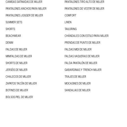
CAMISAS SATINADAS DE MUJER
PANTALONES TIRO ALTO DE MUJER
PANTALONES ANCHOS PARA MUJER
PANTALONES DE VESTIR DE MUJER
PANTALONES JOGGER DE MUJER
COMFORT
SUMMER SETS
LINEN
SHORTS
TAILORING
BEACHWEAR
CHÁNDALES CON ESTILO PARA MUJER
DENIM
PRENDAS DE PUNTO DE MUJER
FALDAS DE MUJER
FALDAS MIDI DE MUJER
MINIFALDAS DE MUJER
FALDAS VAQUERAS DE MUJER
SHORTS DE MUJER
FALDA PANTALÓN DE MUJER
JERSÉIS DE MUJER
GABARDINAS Y TRENCH MUJER
CHALECOS DE MUJER
TRAJES DE MUJER
ZAPATOS TACÓN DE MUJER
MOCASINES DE MUJER
BOTINES DE MUJER
SANDALIAS DE MUJER
BOLSOS PIEL DE MUJER