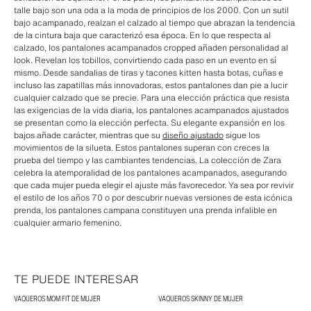
talle bajo son una oda a la moda de principios de los 2000. Con un sutil
bajo acampanado, realzan el calzado al tiempo que abrazan la tendencia
de la cintura baja que caracterizó esa época. En lo que respecta al
calzado, los pantalones acampanados cropped añaden personalidad al
look. Revelan los tobillos, convirtiendo cada paso en un evento en sí
mismo. Desde sandalias de tiras y tacones kitten hasta botas, cuñas e
incluso las zapatillas más innovadoras, estos pantalones dan pie a lucir
cualquier calzado que se precie. Para una elección práctica que resista
las exigencias de la vida diaria, los pantalones acampanados ajustados
se presentan como la elección perfecta. Su elegante expansión en los
bajos añade carácter, mientras que su
diseño ajustado
sigue los
movimientos de la silueta. Estos pantalones superan con creces la
prueba del tiempo y las cambiantes tendencias. La colección de Zara
celebra la atemporalidad de los pantalones acampanados, asegurando
que cada mujer pueda elegir el ajuste más favorecedor. Ya sea por revivir
el estilo de los años 70 o por descubrir nuevas versiones de esta icónica
prenda, los pantalones campana constituyen una prenda infalible en
cualquier armario femenino.
TE PUEDE INTERESAR
VAQUEROS MOM FIT DE MUJER
VAQUEROS SKINNY DE MUJER