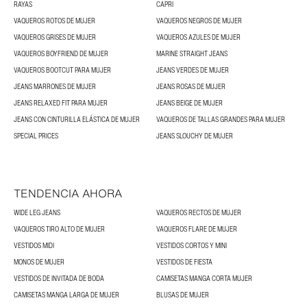
RAYAS
CAPRI
VAQUEROS ROTOS DE MUJER
VAQUEROS NEGROS DE MUJER
VAQUEROS GRISES DE MUJER
VAQUEROS AZULES DE MUJER
VAQUEROS BOYFRIEND DE MUJER
MARINE STRAIGHT JEANS
VAQUEROS BOOTCUT PARA MUJER
JEANS VERDES DE MUJER
JEANS MARRONES DE MUJER
JEANS ROSAS DE MUJER
JEANS RELAXED FIT PARA MUJER
JEANS BEIGE DE MUJER
JEANS CON CINTURILLA ELÁSTICA DE MUJER
VAQUEROS DE TALLAS GRANDES PARA MUJER
SPECIAL PRICES
JEANS SLOUCHY DE MUJER
TENDENCIA AHORA
WIDE LEG JEANS
VAQUEROS RECTOS DE MUJER
VAQUEROS TIRO ALTO DE MUJER
VAQUEROS FLARE DE MUJER
VESTIDOS MIDI
VESTIDOS CORTOS Y MINI
MONOS DE MUJER
VESTIDOS DE FIESTA
VESTIDOS DE INVITADA DE BODA
CAMISETAS MANGA CORTA MUJER
CAMISETAS MANGA LARGA DE MUJER
BLUSAS DE MUJER