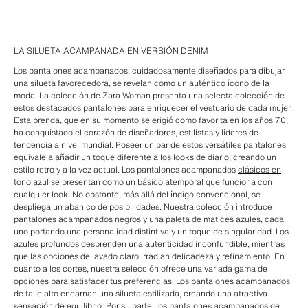
LA SILUETA ACAMPANADA EN VERSIÓN DENIM
Los pantalones acampanados, cuidadosamente diseñados para dibujar
una silueta favorecedora, se revelan como un auténtico ícono de la
moda. La colección de Zara Woman presenta una selecta colección de
estos destacados pantalones para enriquecer el vestuario de cada mujer.
Esta prenda, que en su momento se erigió como favorita en los años 70,
ha conquistado el corazón de diseñadores, estilistas y líderes de
tendencia a nivel mundial. Poseer un par de estos versátiles pantalones
equivale a añadir un toque diferente a los looks de diario, creando un
estilo retro y a la vez actual. Los pantalones acampanados
clásicos en
tono azul
se presentan como un básico atemporal que funciona con
cualquier look. No obstante, más allá del índigo convencional, se
despliega un abanico de posibilidades. Nuestra colección introduce
pantalones acampanados negros
y una paleta de matices azules, cada
uno portando una personalidad distintiva y un toque de singularidad. Los
azules profundos desprenden una autenticidad inconfundible, mientras
que las opciones de lavado claro irradian delicadeza y refinamiento. En
cuanto a los cortes, nuestra selección ofrece una variada gama de
opciones para satisfacer tus preferencias. Los pantalones acampanados
de talle alto encarnan una silueta estilizada, creando una atractiva
sensación de equilibrio. Por su parte, los pantalones acampanados de