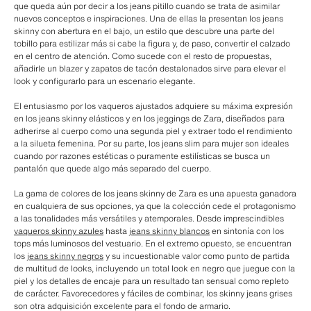
que queda aún por decir a los jeans pitillo cuando se trata de asimilar
nuevos conceptos e inspiraciones. Una de ellas la presentan los jeans
skinny con abertura en el bajo, un estilo que descubre una parte del
tobillo para estilizar más si cabe la figura y, de paso, convertir el calzado
en el centro de atención. Como sucede con el resto de propuestas,
añadirle un blazer y zapatos de tacón destalonados sirve para elevar el
look y configurarlo para un escenario elegante.
El entusiasmo por los vaqueros ajustados adquiere su máxima expresión
en los jeans skinny elásticos y en los jeggings de Zara, diseñados para
adherirse al cuerpo como una segunda piel y extraer todo el rendimiento
a la silueta femenina. Por su parte, los jeans slim para mujer son ideales
cuando por razones estéticas o puramente estilísticas se busca un
pantalón que quede algo más separado del cuerpo.
La gama de colores de los jeans skinny de Zara es una apuesta ganadora
en cualquiera de sus opciones, ya que la colección cede el protagonismo
a las tonalidades más versátiles y atemporales. Desde imprescindibles
vaqueros skinny azules
hasta
jeans skinny blancos
en sintonía con los
tops más luminosos del vestuario. En el extremo opuesto, se encuentran
los
jeans skinny negros
y su incuestionable valor como punto de partida
de multitud de looks, incluyendo un total look en negro que juegue con la
piel y los detalles de encaje para un resultado tan sensual como repleto
de carácter. Favorecedores y fáciles de combinar, los skinny jeans grises
son otra adquisición excelente para el fondo de armario.