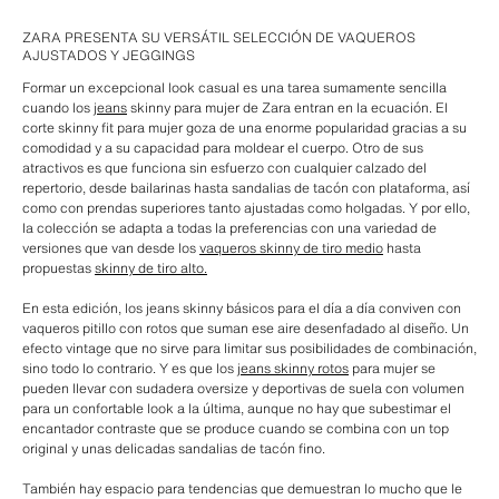
ZARA PRESENTA SU VERSÁTIL SELECCIÓN DE VAQUEROS
AJUSTADOS Y JEGGINGS
Formar un excepcional look casual es una tarea sumamente sencilla
cuando los
jeans
skinny para mujer de Zara entran en la ecuación. El
corte skinny fit para mujer goza de una enorme popularidad gracias a su
comodidad y a su capacidad para moldear el cuerpo. Otro de sus
atractivos es que funciona sin esfuerzo con cualquier calzado del
repertorio, desde bailarinas hasta sandalias de tacón con plataforma, así
como con prendas superiores tanto ajustadas como holgadas. Y por ello,
la colección se adapta a todas la preferencias con una variedad de
versiones que van desde los
vaqueros skinny de tiro medio
hasta
propuestas
skinny de tiro alto.
En esta edición, los jeans skinny básicos para el día a día conviven con
vaqueros pitillo con rotos que suman ese aire desenfadado al diseño. Un
efecto vintage que no sirve para limitar sus posibilidades de combinación,
sino todo lo contrario. Y es que los
jeans skinny rotos
para mujer se
pueden llevar con sudadera oversize y deportivas de suela con volumen
para un confortable look a la última, aunque no hay que subestimar el
encantador contraste que se produce cuando se combina con un top
original y unas delicadas sandalias de tacón fino.
También hay espacio para tendencias que demuestran lo mucho que le