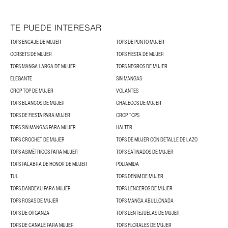
TE PUEDE INTERESAR
TOPS ENCAJE DE MUJER
TOPS DE PUNTO MUJER
CORSETS DE MUJER
TOPS FIESTA DE MUJER
TOPS MANGA LARGA DE MUJER
TOPS NEGROS DE MUJER
ELEGANTE
SIN MANGAS
CROP TOP DE MUJER
VOLANTES
TOPS BLANCOS DE MUJER
CHALECOS DE MUJER
TOPS DE FIESTA PARA MUJER
CROP TOPS
TOPS SIN MANGAS PARA MUJER
HALTER
TOPS CROCHET DE MUJER
TOPS DE MUJER CON DETALLE DE LAZO
TOPS ASIMÉTRICOS PARA MUJER
TOPS SATINADOS DE MUJER
TOPS PALABRA DE HONOR DE MUJER
POLIAMIDA
TUL
TOPS DENIM DE MUJER
TOPS BANDEAU PARA MUJER
TOPS LENCEROS DE MUJER
TOPS ROSAS DE MUJER
TOPS MANGA ABULLONADA
TOPS DE ORGANZA
TOPS LENTEJUELAS DE MUJER
TOPS DE CANALÉ PARA MUJER
TOPS FLORALES DE MUJER