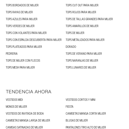
TOPS BORDADOS DE MUJER
TOPS CUT OUT PARA MUJER
TOPS RAYAS DE MUJER
TOPS ROJOS PARA MUJER
TOPS AZULES PARA MUJER
TOPS DE TALLAS GRANDES PARA MUJER
TOPS VERDES DE MUJER
TOPS AMARILLOS DE MUJER
TOPS CON VOLANTES PARA MUJER
TOPS DE MUJER
TOPS CON ESPALDA DESCUBIERTA PARA MUJER
TOPS METALIZADOS PARA MUJER
TOPS PLATEADOS PARA MUJER
DORADO
PEDRERIA
TOPS DE VERANO PARA MUJER
TOPS DE MUJER CON FLECOS
TOPS NARANJAS DE MUJER
TOPS MESH PARA MUJER
TOPS LUNARES DE MUJER
TENDENCIA AHORA
VESTIDOS MIDI
VESTIDOS CORTOS Y MINI
MONOS DE MUJER
FIESTA
VESTIDOS DE INVITADA DE BODA
CAMISETAS MANGA CORTA MUJER
CAMISETAS MANGA LARGA DE MUJER
BLUSAS DE MUJER
CAMISAS SATINADAS DE MUJER
PANTALONES TIRO ALTO DE MUJER