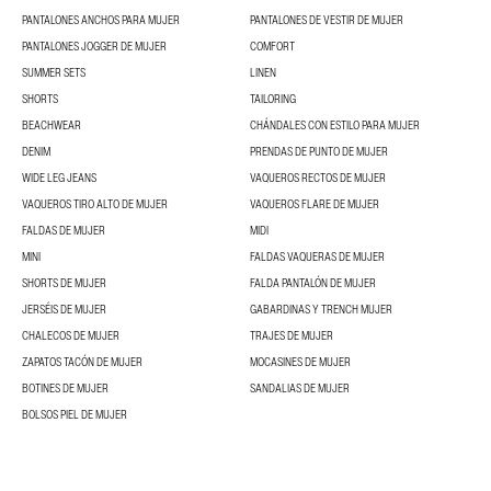
PANTALONES ANCHOS PARA MUJER
PANTALONES DE VESTIR DE MUJER
PANTALONES JOGGER DE MUJER
COMFORT
SUMMER SETS
LINEN
SHORTS
TAILORING
BEACHWEAR
CHÁNDALES CON ESTILO PARA MUJER
DENIM
PRENDAS DE PUNTO DE MUJER
WIDE LEG JEANS
VAQUEROS RECTOS DE MUJER
VAQUEROS TIRO ALTO DE MUJER
VAQUEROS FLARE DE MUJER
FALDAS DE MUJER
MIDI
MINI
FALDAS VAQUERAS DE MUJER
SHORTS DE MUJER
FALDA PANTALÓN DE MUJER
JERSÉIS DE MUJER
GABARDINAS Y TRENCH MUJER
CHALECOS DE MUJER
TRAJES DE MUJER
ZAPATOS TACÓN DE MUJER
MOCASINES DE MUJER
BOTINES DE MUJER
SANDALIAS DE MUJER
BOLSOS PIEL DE MUJER